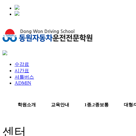
수강료
시간표
셔틀버스
ADMIN
학원소개
교육안내
1종,2종보통
대형/
센터