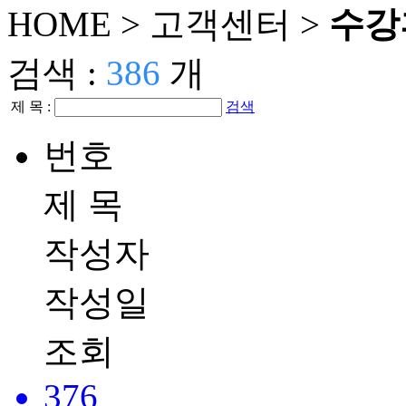
HOME >
고객센터
>
수강
검색 :
386
개
제 목 :
검색
번호
제 목
작성자
작성일
조회
376